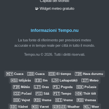
Capitali del Mondo
🧩 Widget meteo gratuito
Informazioni Tempo.nu
La tua fonte di riferimento per previsioni meteo
accurate e in tempo reale per città in tutto il mondo.
Tempo.nu © 2026. Tutti i diritti riservati.
🇲🇾
🇮🇩
🇪🇸
🇹🇷
Cuaca
Cuaca
El tiempo
Hava durumu
🇭🇺
🇪🇪
🇱🇻
🇮🇹
Időjárás
Ilm
Laikapstākļi
Meteo
🇫🇷
🇱🇹
🇵🇱
🇸🇰
Météo
Oras
Pogoda
Počasie
🇨🇿
🇫🇮
🇵🇹
🇻🇳
Počasí
Sää
Tempo
Thời tiết
🇩🇰
🇷🇸
🇸🇮
🇷🇴
Vejret
Vreme
Vreme
Vremea
🇸🇪
🇳🇴
🇬🇧🇺🇸
🇳🇱
Vädret
Været
Weather
Weer