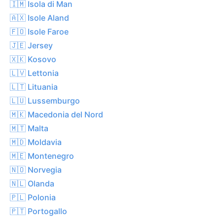
🇮🇲 Isola di Man
🇦🇽 Isole Aland
🇫🇴 Isole Faroe
🇯🇪 Jersey
🇽🇰 Kosovo
🇱🇻 Lettonia
🇱🇹 Lituania
🇱🇺 Lussemburgo
🇲🇰 Macedonia del Nord
🇲🇹 Malta
🇲🇩 Moldavia
🇲🇪 Montenegro
🇳🇴 Norvegia
🇳🇱 Olanda
🇵🇱 Polonia
🇵🇹 Portogallo