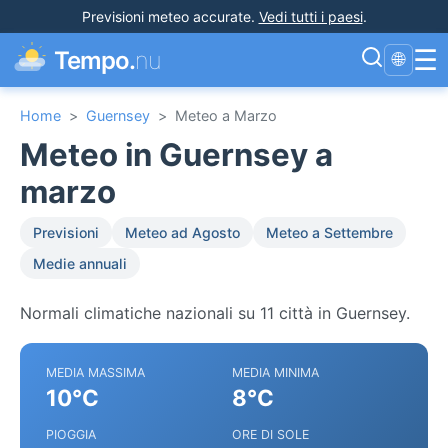
Previsioni meteo accurate
.
Vedi tutti i paesi
.
☰
Tempo.
nu
🌐
Home
>
Guernsey
>
Meteo a Marzo
Meteo in Guernsey a
marzo
Previsioni
Meteo ad Agosto
Meteo a Settembre
Medie annuali
Normali climatiche nazionali su 11 città in Guernsey.
MEDIA MASSIMA
MEDIA MINIMA
10°C
8°C
PIOGGIA
ORE DI SOLE