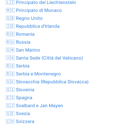
🇱🇮 Principato del Liechtenstein
🇲🇨 Principato di Monaco
🇬🇧 Regno Unito
🇮🇪 Repubblica d'Irlanda
🇷🇴 Romania
🇷🇺 Russia
🇸🇲 San Marino
🇻🇦 Santa Sede (Città del Vaticano)
🇷🇸 Serbia
🇷🇸 Serbia e Montenegro
🇸🇰 Slovacchia (Repubblica Slovacca)
🇸🇮 Slovenia
🇪🇸 Spagna
🇸🇯 Svalbard e Jan Mayen
🇸🇪 Svezia
🇨🇭 Svizzera