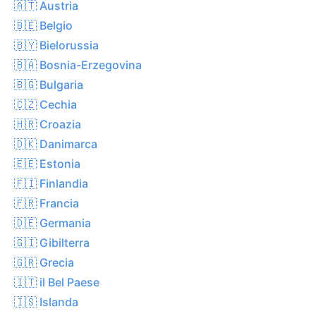
🇦🇹 Austria
🇧🇪 Belgio
🇧🇾 Bielorussia
🇧🇦 Bosnia-Erzegovina
🇧🇬 Bulgaria
🇨🇿 Cechia
🇭🇷 Croazia
🇩🇰 Danimarca
🇪🇪 Estonia
🇫🇮 Finlandia
🇫🇷 Francia
🇩🇪 Germania
🇬🇮 Gibilterra
🇬🇷 Grecia
🇮🇹 il Bel Paese
🇮🇸 Islanda