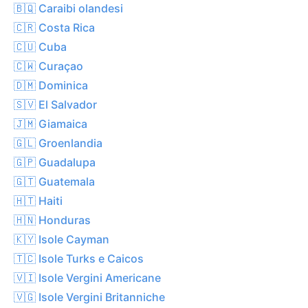
🇧🇶 Caraibi olandesi
🇨🇷 Costa Rica
🇨🇺 Cuba
🇨🇼 Curaçao
🇩🇲 Dominica
🇸🇻 El Salvador
🇯🇲 Giamaica
🇬🇱 Groenlandia
🇬🇵 Guadalupa
🇬🇹 Guatemala
🇭🇹 Haiti
🇭🇳 Honduras
🇰🇾 Isole Cayman
🇹🇨 Isole Turks e Caicos
🇻🇮 Isole Vergini Americane
🇻🇬 Isole Vergini Britanniche