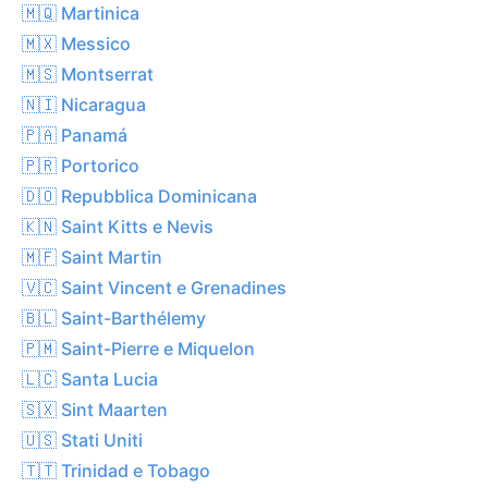
🇲🇶 Martinica
🇲🇽 Messico
🇲🇸 Montserrat
🇳🇮 Nicaragua
🇵🇦 Panamá
🇵🇷 Portorico
🇩🇴 Repubblica Dominicana
🇰🇳 Saint Kitts e Nevis
🇲🇫 Saint Martin
🇻🇨 Saint Vincent e Grenadines
🇧🇱 Saint-Barthélemy
🇵🇲 Saint-Pierre e Miquelon
🇱🇨 Santa Lucia
🇸🇽 Sint Maarten
🇺🇸 Stati Uniti
🇹🇹 Trinidad e Tobago