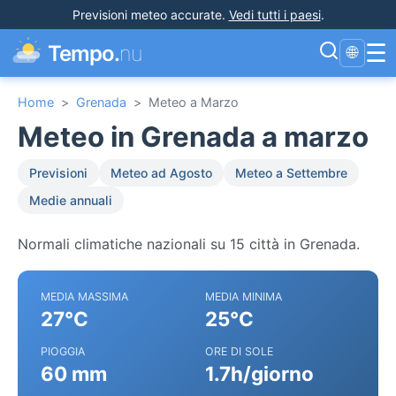
Previsioni meteo accurate
.
Vedi tutti i paesi
.
☰
Tempo.
nu
🌐
Home
>
Grenada
>
Meteo a Marzo
Meteo in Grenada a marzo
Previsioni
Meteo ad Agosto
Meteo a Settembre
Medie annuali
Normali climatiche nazionali su 15 città in Grenada.
MEDIA MASSIMA
MEDIA MINIMA
27°C
25°C
PIOGGIA
ORE DI SOLE
60 mm
1.7h/giorno