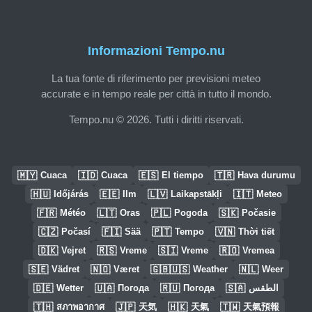
Informazioni Tempo.nu
La tua fonte di riferimento per previsioni meteo
accurate e in tempo reale per città in tutto il mondo.
Tempo.nu © 2026. Tutti i diritti riservati.
🇲🇾
🇮🇩
🇪🇸
🇹🇷
Cuaca
Cuaca
El tiempo
Hava durumu
🇭🇺
🇪🇪
🇱🇻
🇮🇹
Időjárás
Ilm
Laikapstākļi
Meteo
🇫🇷
🇱🇹
🇵🇱
🇸🇰
Météo
Oras
Pogoda
Počasie
🇨🇿
🇫🇮
🇵🇹
🇻🇳
Počasí
Sää
Tempo
Thời tiết
🇩🇰
🇷🇸
🇸🇮
🇷🇴
Vejret
Vreme
Vreme
Vremea
🇸🇪
🇳🇴
🇬🇧🇺🇸
🇳🇱
Vädret
Været
Weather
Weer
🇩🇪
🇺🇦
🇷🇺
🇸🇦
Wetter
Погода
Погода
الطقس
🇹🇭
🇯🇵
🇭🇰
🇹🇼
สภาพอากาศ
天気
天氣
天氣預報