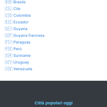
🇧🇷 Brasile
🇨🇱 Cile
🇨🇴 Colombia
🇪🇨 Ecuador
🇬🇾 Guyana
🇬🇫 Guyana francese
🇵🇾 Paraguay
🇵🇪 Perù
🇸🇷 Suriname
🇺🇾 Uruguay
🇻🇪 Venezuela
Città popolari oggi