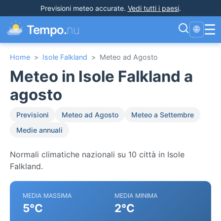
Previsioni meteo accurate
.
Vedi tutti i paesi
.
☰
Tempo.
nu
🌐
Home
>
Isole Falkland
>
Meteo ad Agosto
Meteo in Isole Falkland a
agosto
Previsioni
Meteo ad Agosto
Meteo a Settembre
Medie annuali
Normali climatiche nazionali su 10 città in Isole
Falkland.
MEDIA MASSIMA
MEDIA MINIMA
5°C
2°C