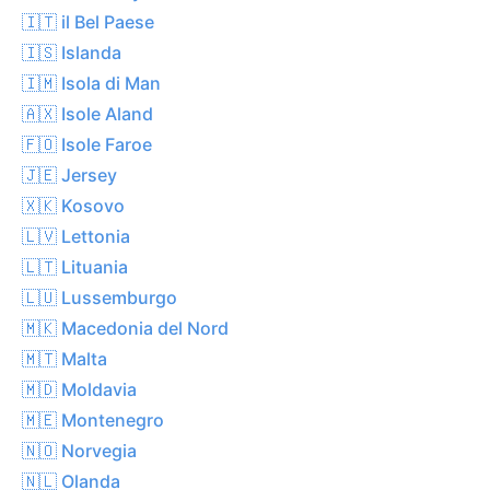
🇮🇹 il Bel Paese
🇮🇸 Islanda
🇮🇲 Isola di Man
🇦🇽 Isole Aland
🇫🇴 Isole Faroe
🇯🇪 Jersey
🇽🇰 Kosovo
🇱🇻 Lettonia
🇱🇹 Lituania
🇱🇺 Lussemburgo
🇲🇰 Macedonia del Nord
🇲🇹 Malta
🇲🇩 Moldavia
🇲🇪 Montenegro
🇳🇴 Norvegia
🇳🇱 Olanda