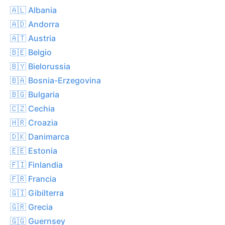
🇦🇱 Albania
🇦🇩 Andorra
🇦🇹 Austria
🇧🇪 Belgio
🇧🇾 Bielorussia
🇧🇦 Bosnia-Erzegovina
🇧🇬 Bulgaria
🇨🇿 Cechia
🇭🇷 Croazia
🇩🇰 Danimarca
🇪🇪 Estonia
🇫🇮 Finlandia
🇫🇷 Francia
🇬🇮 Gibilterra
🇬🇷 Grecia
🇬🇬 Guernsey