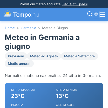
Previsioni meteo accurate
.
Vedi tutti i paesi
.
☰
Tempo.
nu
🌐
Home
>
Germania
>
Meteo a Giugno
Meteo in Germania a
giugno
Previsioni
Meteo ad Agosto
Meteo a Settembre
Medie annuali
Normali climatiche nazionali su 24 città in Germania.
MEDIA MASSIMA
MEDIA MINIMA
23°C
13°C
PIOGGIA
ORE DI SOLE