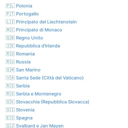
🇵🇱 Polonia
🇵🇹 Portogallo
🇱🇮 Principato del Liechtenstein
🇲🇨 Principato di Monaco
🇬🇧 Regno Unito
🇮🇪 Repubblica d'Irlanda
🇷🇴 Romania
🇷🇺 Russia
🇸🇲 San Marino
🇻🇦 Santa Sede (Città del Vaticano)
🇷🇸 Serbia
🇷🇸 Serbia e Montenegro
🇸🇰 Slovacchia (Repubblica Slovacca)
🇸🇮 Slovenia
🇪🇸 Spagna
🇸🇯 Svalbard e Jan Mayen