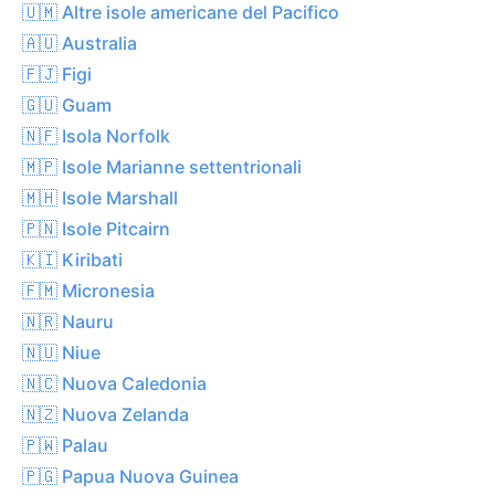
🇺🇲 Altre isole americane del Pacifico
🇦🇺 Australia
🇫🇯 Figi
🇬🇺 Guam
🇳🇫 Isola Norfolk
🇲🇵 Isole Marianne settentrionali
🇲🇭 Isole Marshall
🇵🇳 Isole Pitcairn
🇰🇮 Kiribati
🇫🇲 Micronesia
🇳🇷 Nauru
🇳🇺 Niue
🇳🇨 Nuova Caledonia
🇳🇿 Nuova Zelanda
🇵🇼 Palau
🇵🇬 Papua Nuova Guinea