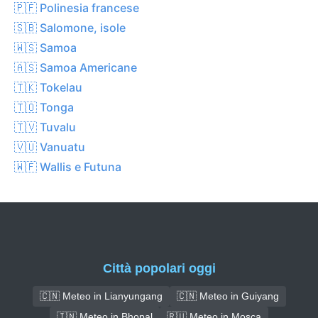
🇵🇫 Polinesia francese
🇸🇧 Salomone, isole
🇼🇸 Samoa
🇦🇸 Samoa Americane
🇹🇰 Tokelau
🇹🇴 Tonga
🇹🇻 Tuvalu
🇻🇺 Vanuatu
🇼🇫 Wallis e Futuna
Città popolari oggi
🇨🇳 Meteo in Lianyungang
🇨🇳 Meteo in Guiyang
🇮🇳 Meteo in Bhopal
🇷🇺 Meteo in Mosca