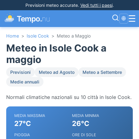
Previsioni meteo accurate
.
Vedi tutti i paesi
.
☰
Tempo.
nu
🌐
Home
>
Isole Cook
>
Meteo a Maggio
Meteo in Isole Cook a
maggio
Previsioni
Meteo ad Agosto
Meteo a Settembre
Medie annuali
Normali climatiche nazionali su 10 città in Isole Cook.
MEDIA MASSIMA
MEDIA MINIMA
27°C
26°C
PIOGGIA
ORE DI SOLE