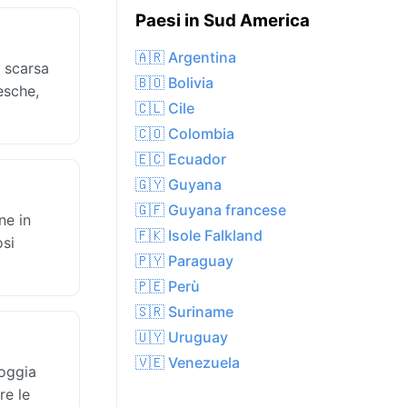
Paesi in Sud America
🇦🇷 Argentina
 scarsa
🇧🇴 Bolivia
esche,
🇨🇱 Cile
🇨🇴 Colombia
🇪🇨 Ecuador
🇬🇾 Guyana
🇬🇫 Guyana francese
ne in
🇫🇰 Isole Falkland
osi
🇵🇾 Paraguay
🇵🇪 Perù
🇸🇷 Suriname
🇺🇾 Uruguay
🇻🇪 Venezuela
ioggia
re le