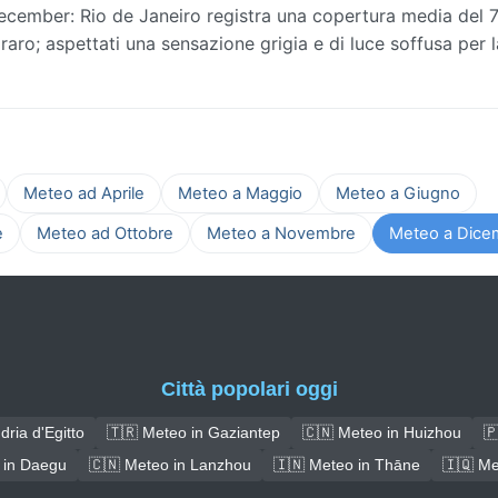
cember: Rio de Janeiro registra una copertura media del 74
è raro; aspettati una sensazione grigia e di luce soffusa per l
Meteo ad Aprile
Meteo a Maggio
Meteo a Giugno
e
Meteo ad Ottobre
Meteo a Novembre
Meteo a Dice
Città popolari oggi
ria d'Egitto
🇹🇷 Meteo in Gaziantep
🇨🇳 Meteo in Huizhou
🇵
 in Daegu
🇨🇳 Meteo in Lanzhou
🇮🇳 Meteo in Thāne
🇮🇶 Me