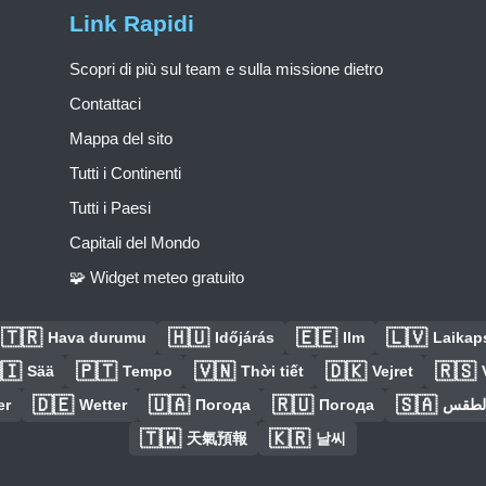
Link Rapidi
Scopri di più sul team e sulla missione dietro
Contattaci
Mappa del sito
Tutti i Continenti
Tutti i Paesi
Capitali del Mondo
🧩 Widget meteo gratuito
🇹🇷
🇭🇺
🇪🇪
🇱🇻
Hava durumu
Időjárás
Ilm
Laikaps
🇮
🇵🇹
🇻🇳
🇩🇰
🇷🇸
Sää
Tempo
Thời tiết
Vejret
🇩🇪
🇺🇦
🇷🇺
🇸🇦
er
Wetter
Погода
Погода
الطق
🇹🇼
🇰🇷
天氣預報
날씨