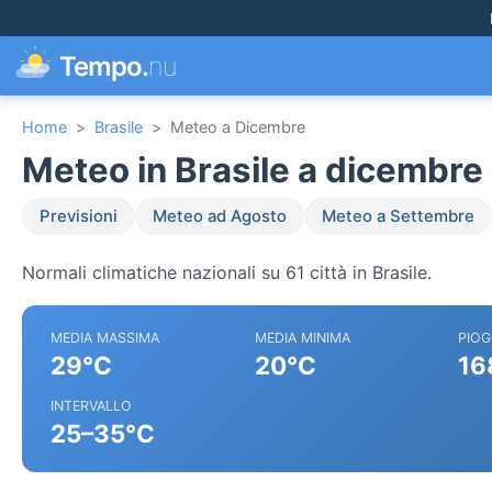
Tempo.
nu
Home
>
Brasile
>
Meteo a Dicembre
Meteo in Brasile a dicembre
Previsioni
Meteo ad Agosto
Meteo a Settembre
Normali climatiche nazionali su 61 città in Brasile.
MEDIA MASSIMA
MEDIA MINIMA
PIOG
29°C
20°C
16
INTERVALLO
25–35°C