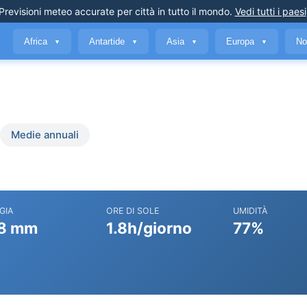
Previsioni meteo accurate
per città in tutto il mondo
.
Vedi tutti i paesi
Africa
Antartide
Asia
Europa
No
▼
▼
▼
▼
Medie annuali
GIA
ORE DI SOLE
UMIDITÀ
8 mm
1.8h/giorno
77%