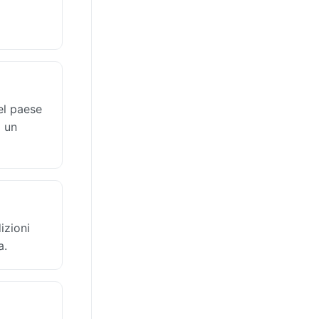
el paese
o un
izioni
a.