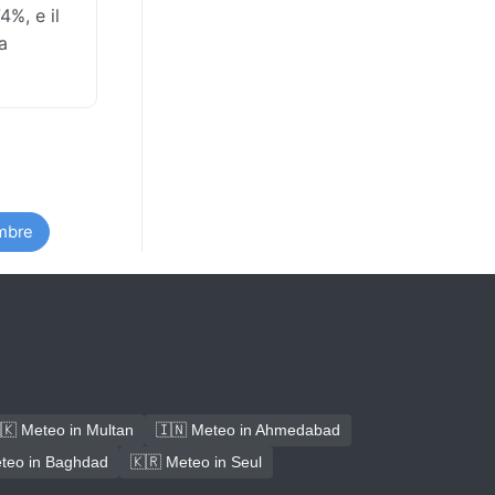
%, e il
a
mbre
🇰 Meteo in Multan
🇮🇳 Meteo in Ahmedabad
teo in Baghdad
🇰🇷 Meteo in Seul