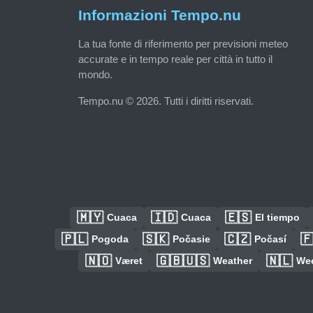
Informazioni Tempo.nu
La tua fonte di riferimento per previsioni meteo
accurate e in tempo reale per città in tutto il
mondo.
Tempo.nu © 2026. Tutti i diritti riservati.
🇲🇾
🇮🇩
🇪🇸
Cuaca
Cuaca
El tiempo
🇵🇱
🇸🇰
🇨🇿

Pogoda
Počasie
Počasí
🇳🇴
🇬🇧🇺🇸
🇳🇱
Været
Weather
We