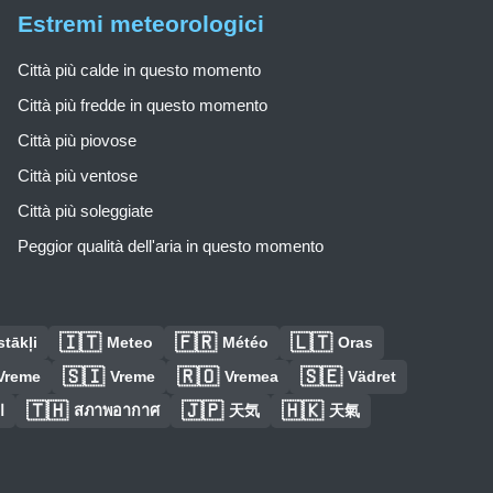
Estremi meteorologici
Città più calde in questo momento
Città più fredde in questo momento
Città più piovose
Città più ventose
Città più soleggiate
Peggior qualità dell'aria in questo momento
🇮🇹
🇫🇷
🇱🇹
tākļi
Meteo
Météo
Oras
🇸🇮
🇷🇴
🇸🇪
Vreme
Vreme
Vremea
Vädret
🇹🇭
🇯🇵
🇭🇰
ا
สภาพอากาศ
天気
天氣