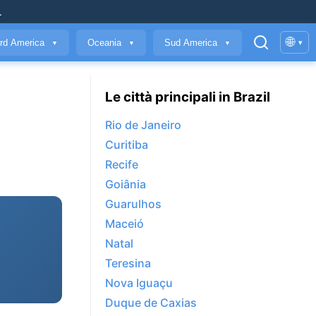
.
🌐
rd America
Oceania
Sud America
▾
▼
▼
▼
Le città principali in Brazil
Rio de Janeiro
Curitiba
Recife
Goiânia
Guarulhos
Maceió
Natal
Teresina
Nova Iguaçu
Duque de Caxias