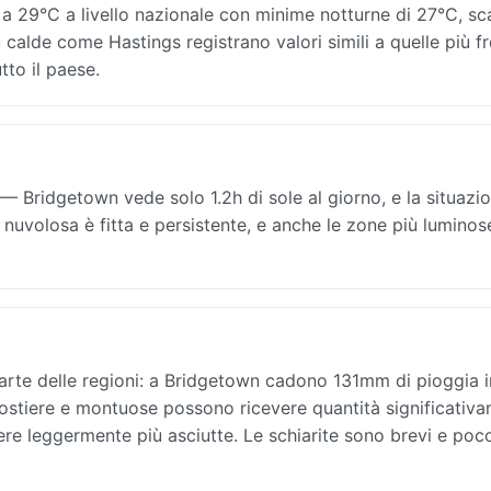
a 29°C a livello nazionale con minime notturne di 27°C, sc
ù calde come Hastings registrano valori simili a quelle più f
tto il paese.
Bridgetown vede solo 1.2h di sole al giorno, e la situazi
 nuvolosa è fitta e persistente, e anche le zone più luminos
arte delle regioni: a Bridgetown cadono 131mm di pioggia 
 costiere e montuose possono ricevere quantità significativ
ere leggermente più asciutte. Le schiarite sono brevi e poc