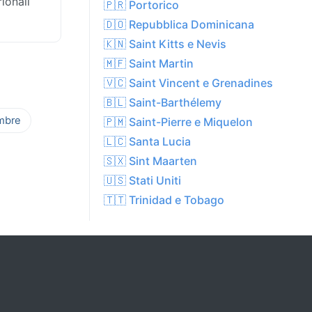
rionali
🇵🇷 Portorico
🇩🇴 Repubblica Dominicana
🇰🇳 Saint Kitts e Nevis
🇲🇫 Saint Martin
🇻🇨 Saint Vincent e Grenadines
🇧🇱 Saint-Barthélemy
mbre
🇵🇲 Saint-Pierre e Miquelon
🇱🇨 Santa Lucia
🇸🇽 Sint Maarten
🇺🇸 Stati Uniti
🇹🇹 Trinidad e Tobago