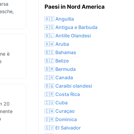
arsa
Paesi in Nord America
resche,
🇦🇮 Anguilla
🇦🇬 Antigua e Barbuda
🇳🇱 Antille Olandesi
🇦🇼 Aruba
🇧🇸 Bahamas
one è
🇧🇿 Belize
e
🇧🇲 Bermuda
🇨🇦 Canada
🇧🇶 Caraibi olandesi
🇨🇷 Costa Rica
🇨🇺 Cuba
in 20
🇨🇼 Curaçao
amente
o
🇩🇲 Dominica
🇸🇻 El Salvador