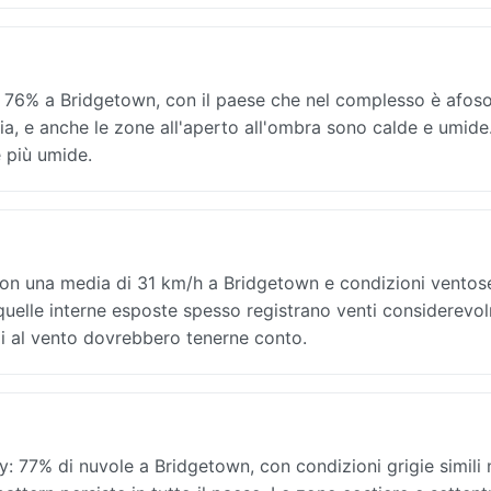
 al 76% a Bridgetown, con il paese che nel complesso è afos
ia, e anche le zone all'aperto all'ombra sono calde e umide
e più umide.
con una media di 31 km/h a Bridgetown e condizioni ventose
e quelle interne esposte spesso registrano venti considerevo
ili al vento dovrebbero tenerne conto.
 77% di nuvole a Bridgetown, con condizioni grigie simili 