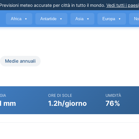
Previsioni meteo accurate
per città in tutto il mondo
.
Vedi tutti i paesi
Africa
Antartide
Asia
Europa
No
▼
▼
▼
▼
Medie annuali
GIA
ORE DI SOLE
UMIDITÀ
1 mm
1.2h/giorno
76%