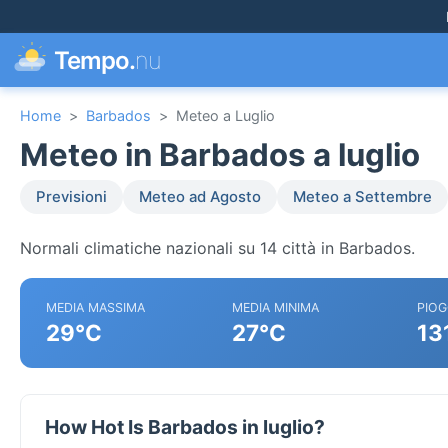
Tempo.
nu
Home
>
Barbados
>
Meteo a Luglio
Meteo in Barbados a luglio
Previsioni
Meteo ad Agosto
Meteo a Settembre
Normali climatiche nazionali su 14 città in Barbados.
MEDIA MASSIMA
MEDIA MINIMA
PIOG
29°C
27°C
13
How Hot Is Barbados in luglio?