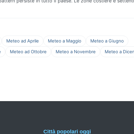
 pattern persiste in tutto il paese. Le zone costiere e settent
Meteo ad Aprile
Meteo a Maggio
Meteo a Giugno
e
Meteo ad Ottobre
Meteo a Novembre
Meteo a Dice
Città popolari oggi