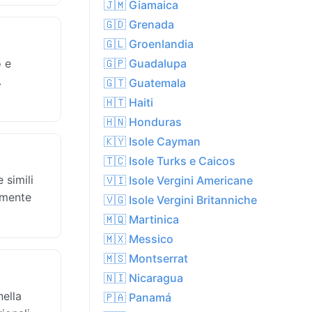
🇯🇲 Giamaica
🇬🇩 Grenada
🇬🇱 Groenlandia
o e
🇬🇵 Guadalupa
.
🇬🇹 Guatemala
🇭🇹 Haiti
🇭🇳 Honduras
🇰🇾 Isole Cayman
🇹🇨 Isole Turks e Caicos
 simili
🇻🇮 Isole Vergini Americane
lmente
🇻🇬 Isole Vergini Britanniche
🇲🇶 Martinica
🇲🇽 Messico
🇲🇸 Montserrat
🇳🇮 Nicaragua
nella
🇵🇦 Panamá