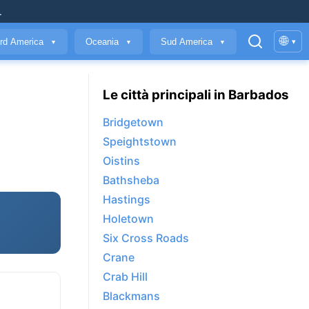
.
🌐
rd America
Oceania
Sud America
▾
▼
▼
▼
Le città principali in Barbados
Bridgetown
Speightstown
Oistins
Bathsheba
Hastings
Holetown
Six Cross Roads
Crane
Crab Hill
Blackmans