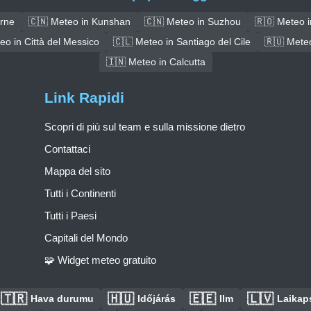
irne
🇨🇳 Meteo in Kunshan
🇨🇳 Meteo in Suzhou
🇷🇴 Meteo i
eo in Città del Messico
🇨🇱 Meteo in Santiago del Cile
🇷🇺 Meteo
🇮🇳 Meteo in Calcutta
Link Rapidi
Scopri di più sul team e sulla missione dietro
Contattaci
Mappa del sito
Tutti i Continenti
Tutti i Paesi
Capitali del Mondo
🧩 Widget meteo gratuito
🇹🇷
🇭🇺
🇪🇪
🇱🇻
Hava durumu
Időjárás
Ilm
Laikaps