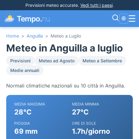
Previsioni meteo accurate
.
Vedi tutti i paesi
.
☰
Tempo.
nu
🌐
Home
>
Anguilla
>
Meteo a Luglio
Meteo in Anguilla a luglio
Previsioni
Meteo ad Agosto
Meteo a Settembre
Medie annuali
Normali climatiche nazionali su 10 città in Anguilla.
MEDIA MASSIMA
MEDIA MINIMA
28°C
27°C
PIOGGIA
ORE DI SOLE
69 mm
1.7h/giorno