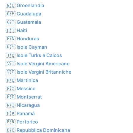
🇬🇱 Groenlandia
🇬🇵 Guadalupa
🇬🇹 Guatemala
🇭🇹 Haiti
🇭🇳 Honduras
🇰🇾 Isole Cayman
🇹🇨 Isole Turks e Caicos
🇻🇮 Isole Vergini Americane
🇻🇬 Isole Vergini Britanniche
🇲🇶 Martinica
🇲🇽 Messico
🇲🇸 Montserrat
🇳🇮 Nicaragua
🇵🇦 Panamá
🇵🇷 Portorico
🇩🇴 Repubblica Dominicana