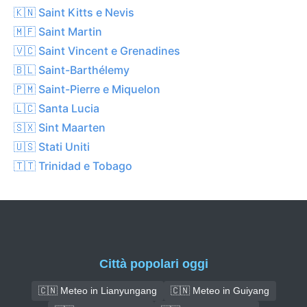
🇰🇳 Saint Kitts e Nevis
🇲🇫 Saint Martin
🇻🇨 Saint Vincent e Grenadines
🇧🇱 Saint-Barthélemy
🇵🇲 Saint-Pierre e Miquelon
🇱🇨 Santa Lucia
🇸🇽 Sint Maarten
🇺🇸 Stati Uniti
🇹🇹 Trinidad e Tobago
Città popolari oggi
🇨🇳 Meteo in Lianyungang
🇨🇳 Meteo in Guiyang