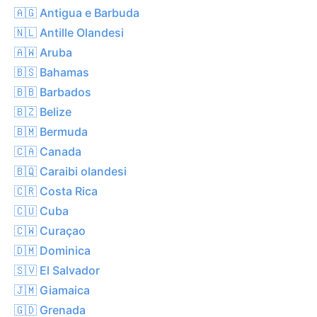
🇦🇬 Antigua e Barbuda
🇳🇱 Antille Olandesi
🇦🇼 Aruba
🇧🇸 Bahamas
🇧🇧 Barbados
🇧🇿 Belize
🇧🇲 Bermuda
🇨🇦 Canada
🇧🇶 Caraibi olandesi
🇨🇷 Costa Rica
🇨🇺 Cuba
🇨🇼 Curaçao
🇩🇲 Dominica
🇸🇻 El Salvador
🇯🇲 Giamaica
🇬🇩 Grenada