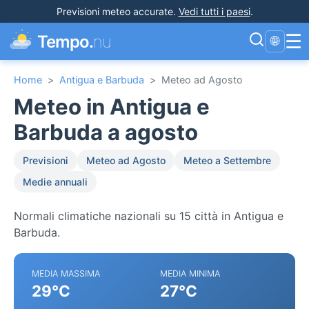
Previsioni meteo accurate
.
Vedi tutti i paesi
.
☰
Tempo.
nu
🌐
Home
>
Antigua e Barbuda
>
Meteo ad Agosto
Meteo in Antigua e
Barbuda a agosto
Previsioni
Meteo ad Agosto
Meteo a Settembre
Medie annuali
Normali climatiche nazionali su 15 città in Antigua e
Barbuda.
MEDIA MASSIMA
MEDIA MINIMA
29°C
27°C