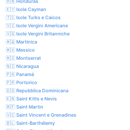
🇭🇳 Honduras
🇰🇾 Isole Cayman
🇹🇨 Isole Turks e Caicos
🇻🇮 Isole Vergini Americane
🇻🇬 Isole Vergini Britanniche
🇲🇶 Martinica
🇲🇽 Messico
🇲🇸 Montserrat
🇳🇮 Nicaragua
🇵🇦 Panamá
🇵🇷 Portorico
🇩🇴 Repubblica Dominicana
🇰🇳 Saint Kitts e Nevis
🇲🇫 Saint Martin
🇻🇨 Saint Vincent e Grenadines
🇧🇱 Saint-Barthélemy