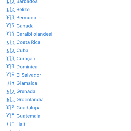
🇧🇧 Barbados
🇧🇿 Belize
🇧🇲 Bermuda
🇨🇦 Canada
🇧🇶 Caraibi olandesi
🇨🇷 Costa Rica
🇨🇺 Cuba
🇨🇼 Curaçao
🇩🇲 Dominica
🇸🇻 El Salvador
🇯🇲 Giamaica
🇬🇩 Grenada
🇬🇱 Groenlandia
🇬🇵 Guadalupa
🇬🇹 Guatemala
🇭🇹 Haiti