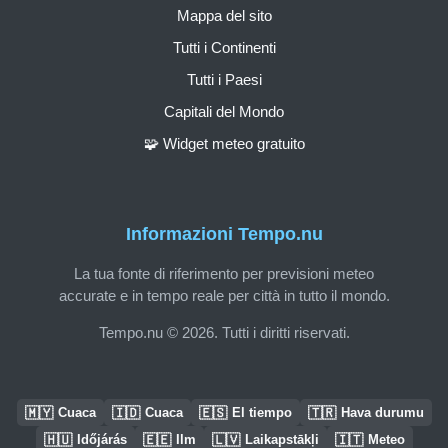
Mappa del sito
Tutti i Continenti
Tutti i Paesi
Capitali del Mondo
🧩 Widget meteo gratuito
Informazioni Tempo.nu
La tua fonte di riferimento per previsioni meteo
accurate e in tempo reale per città in tutto il mondo.
Tempo.nu © 2026. Tutti i diritti riservati.
🇲🇾
🇮🇩
🇪🇸
🇹🇷
Cuaca
Cuaca
El tiempo
Hava durumu
🇭🇺
🇪🇪
🇱🇻
🇮🇹
Időjárás
Ilm
Laikapstākļi
Meteo