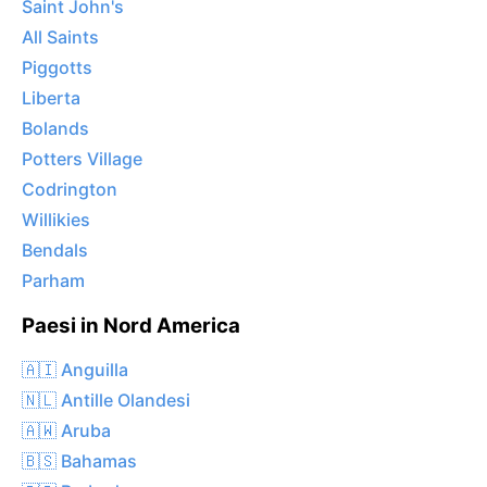
Saint John's
All Saints
Piggotts
Liberta
Bolands
Potters Village
Codrington
Willikies
Bendals
Parham
Paesi in Nord America
🇦🇮 Anguilla
🇳🇱 Antille Olandesi
🇦🇼 Aruba
🇧🇸 Bahamas