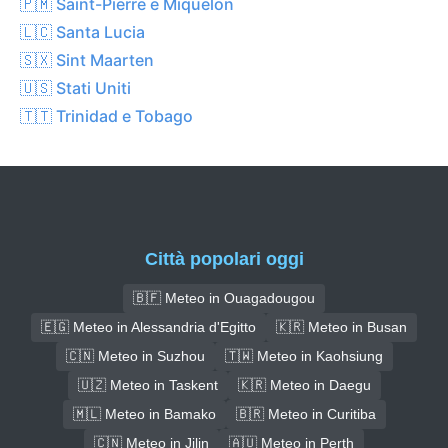
🇵🇲 Saint-Pierre e Miquelon
🇱🇨 Santa Lucia
🇸🇽 Sint Maarten
🇺🇸 Stati Uniti
🇹🇹 Trinidad e Tobago
Città popolari oggi
🇧🇫 Meteo in Ouagadougou
🇪🇬 Meteo in Alessandria d'Egitto
🇰🇷 Meteo in Busan
🇨🇳 Meteo in Suzhou
🇹🇼 Meteo in Kaohsiung
🇺🇿 Meteo in Taskent
🇰🇷 Meteo in Daegu
🇲🇱 Meteo in Bamako
🇧🇷 Meteo in Curitiba
🇨🇳 Meteo in Jilin
🇦🇺 Meteo in Perth