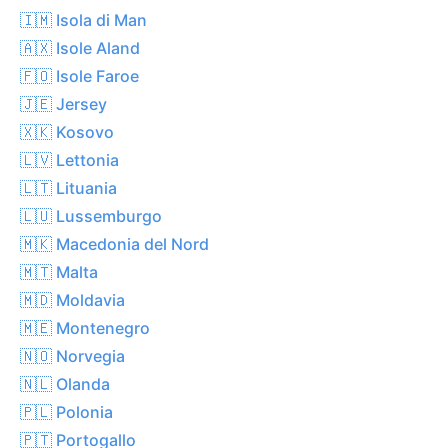
🇮🇲 Isola di Man
🇦🇽 Isole Aland
🇫🇴 Isole Faroe
🇯🇪 Jersey
🇽🇰 Kosovo
🇱🇻 Lettonia
🇱🇹 Lituania
🇱🇺 Lussemburgo
🇲🇰 Macedonia del Nord
🇲🇹 Malta
🇲🇩 Moldavia
🇲🇪 Montenegro
🇳🇴 Norvegia
🇳🇱 Olanda
🇵🇱 Polonia
🇵🇹 Portogallo