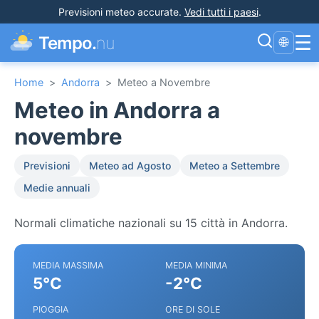
Previsioni meteo accurate
.
Vedi tutti i paesi
.
☰
Tempo.
nu
🌐
Home
>
Andorra
>
Meteo a Novembre
Meteo in Andorra a
novembre
Previsioni
Meteo ad Agosto
Meteo a Settembre
Medie annuali
Normali climatiche nazionali su 15 città in Andorra.
MEDIA MASSIMA
MEDIA MINIMA
5°C
-2°C
PIOGGIA
ORE DI SOLE