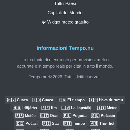
Tutti i Paesi
Capitali del Mondo
🧩 Widget meteo gratuito
Informazioni Tempo.nu
La tua fonte di riferimento per previsioni meteo
accurate e in tempo reale per città in tutto il mondo.
Tempo.nu © 2026. Tutti i diritti riservati.
🇲🇾
🇮🇩
🇪🇸
🇹🇷
Cuaca
Cuaca
El tiempo
Hava durumu
🇭🇺
🇪🇪
🇱🇻
🇮🇹
Időjárás
Ilm
Laikapstākļi
Meteo
🇫🇷
🇱🇹
🇵🇱
🇸🇰
Météo
Oras
Pogoda
Počasie
🇨🇿
🇫🇮
🇵🇹
🇻🇳
Počasí
Sää
Tempo
Thời tiết