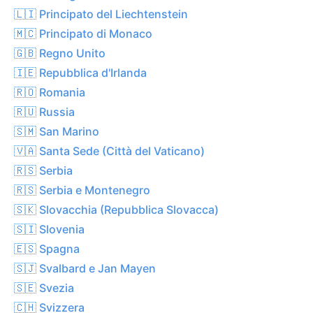
🇱🇮 Principato del Liechtenstein
🇲🇨 Principato di Monaco
🇬🇧 Regno Unito
🇮🇪 Repubblica d'Irlanda
🇷🇴 Romania
🇷🇺 Russia
🇸🇲 San Marino
🇻🇦 Santa Sede (Città del Vaticano)
🇷🇸 Serbia
🇷🇸 Serbia e Montenegro
🇸🇰 Slovacchia (Repubblica Slovacca)
🇸🇮 Slovenia
🇪🇸 Spagna
🇸🇯 Svalbard e Jan Mayen
🇸🇪 Svezia
🇨🇭 Svizzera