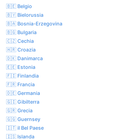
🇧🇪 Belgio
🇧🇾 Bielorussia
🇧🇦 Bosnia-Erzegovina
🇧🇬 Bulgaria
🇨🇿 Cechia
🇭🇷 Croazia
🇩🇰 Danimarca
🇪🇪 Estonia
🇫🇮 Finlandia
🇫🇷 Francia
🇩🇪 Germania
🇬🇮 Gibilterra
🇬🇷 Grecia
🇬🇬 Guernsey
🇮🇹 il Bel Paese
🇮🇸 Islanda